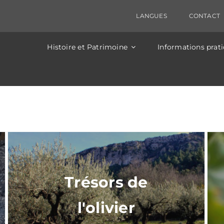
ectriques sont prévus ce jour, entrainant une coupure 
 sera fermée entre Clamouse et St-Guilhem de 14h à 
LANGUES
CONTACT
Histoire et Patrimoine
Informations prat
Trésors de
l'olivier