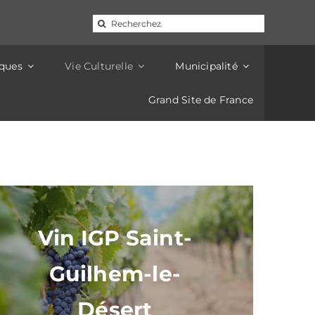
d'électricité de 14h à 16h. Pour les mêmes raisons, la
16h.
Rechercher:
iques
Vie Culturelle
Municipalité
Grand Site de France
Vin IGP Saint-
Guilhem-le-
Désert