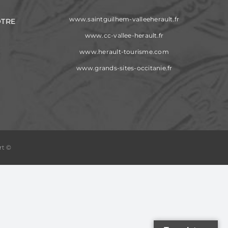
www.saintguilhem-valleeherault.fr
OTRE
www.cc-vallee-herault.fr
www.herault-tourisme.com
www.grands-sites-occitanie.fr
rt ©