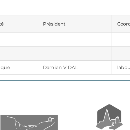
té
Président
Coor
nque
Damien VIDAL
labo