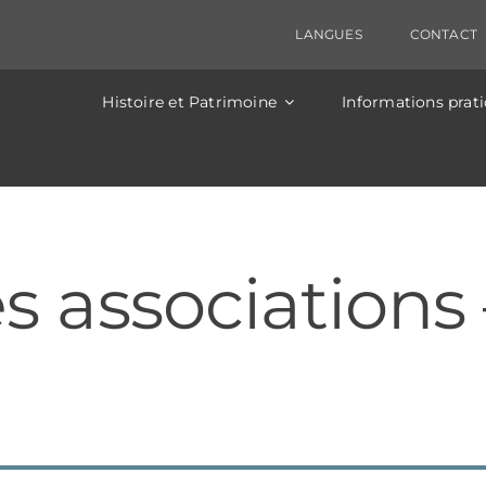
ectriques sont prévus ce jour, entrainant une coupure 
 sera fermée entre Clamouse et St-Guilhem de 14h à 
LANGUES
CONTACT
Histoire et Patrimoine
Informations prat
 associations 