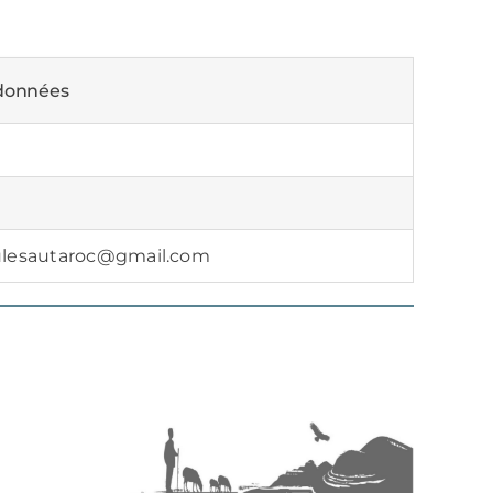
données
ulesautaroc@gmail.com