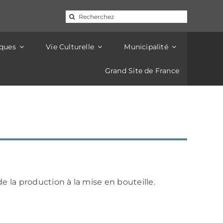
d'électricité de 14h à 16h. Pour les mêmes raisons, la
16h.
Rechercher:
iques
Vie Culturelle
Municipalité
Grand Site de France
de la production à la mise en bouteille.