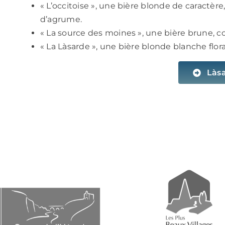
« L’occitoise », u
ne bière blonde de caractère
d’agrume.
« La source des moines », u
ne bière brune, c
« La Làsarde », u
ne bière blonde blanche flor
Làs