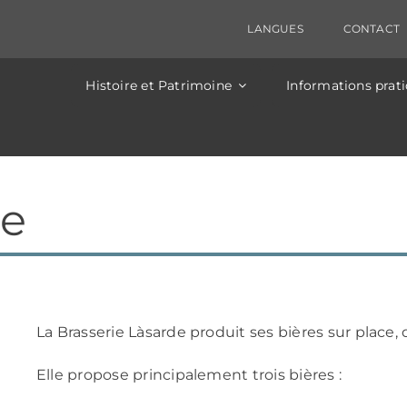
ectriques sont prévus ce jour, entrainant une coupure 
 sera fermée entre Clamouse et St-Guilhem de 14h à 
LANGUES
CONTACT
Histoire et Patrimoine
Informations prat
de
La Brasserie Làsarde produit ses bières sur place, 
Elle propose principalement trois bières :