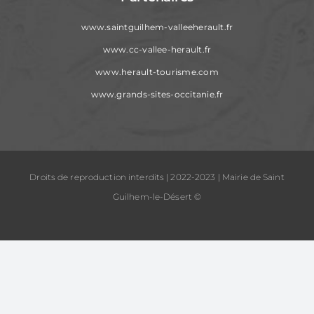
www.saintguilhem-valleeherault.fr
www.cc-vallee-herault.fr
www.herault-tourisme.com
www.grands-sites-occitanie.fr
Droits de reproduction interdits | 2022-2023 | Mairie de Saint
Guilhem-le-Désert ©