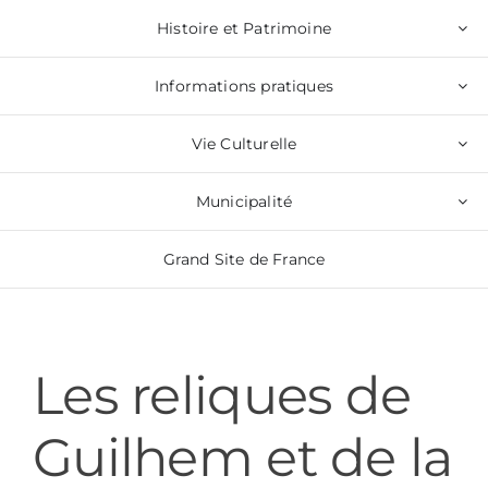
Passer
Attention : Des travaux d'enfouissement des lignes
Histoire et Patrimoine
électriques sont prévus ce jour, entrainant une
au
coupure d'électricité de 14h à 16h. Pour les mêmes
raisons, la RD4 sera fermée entre Clamouse et St-
contenu
Guilhem de 14h à 16h.
Informations pratiques
Vie Culturelle
Municipalité
Grand Site de France
Les reliques de
Guilhem et de la