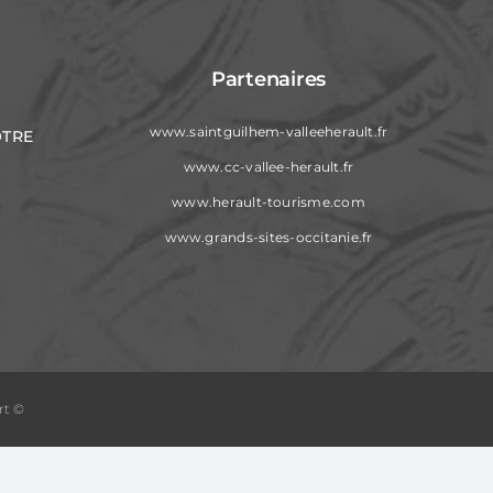
Partenaires
www.saintguilhem-valleeherault.fr
OTRE
www.cc-vallee-herault.fr
www.herault-tourisme.com
www.grands-sites-occitanie.fr
rt ©