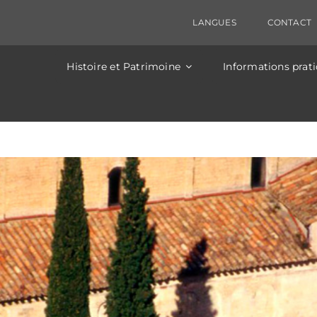
ectriques sont prévus ce jour, entrainant une coupure 
 sera fermée entre Clamouse et St-Guilhem de 14h à 
LANGUES
CONTACT
Histoire et Patrimoine
Informations prat