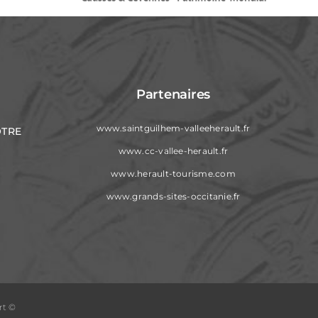
Partenaires
www.saintguilhem-valleeherault.fr
OTRE
www.cc-vallee-herault.fr
www.herault-tourisme.com
www.grands-sites-occitanie.fr
rt ©