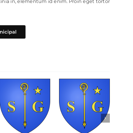
acinia in, elementum id enim. Proin eget tortor
nicipal