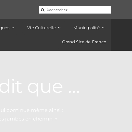
d'électricité de 14h à 16h. Pour les mêmes raisons, la
16h.
Rechercher:
iques
Vie Culturelle
Municipalité
Grand Site de France
dit que
…
 qui continue même ainsi :
es jambes en chemin. »