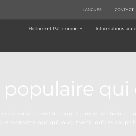
ectriques sont prévus ce jour, entrainant une coupure 
 sera fermée entre Clamouse et St-Guilhem de 14h à 
LANGUES
CONTACT
Histoire et Patrimoine
Informations prat
populaire qui 
ut échine d’âne, dent de loup et jambe de chien » et
 avons et si quelqu’un veut venir, qu’il se coupe l